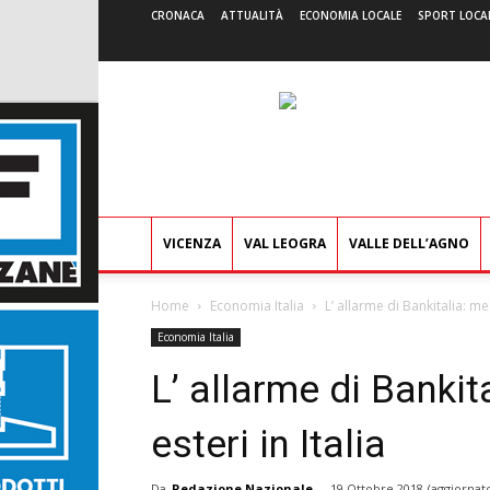
CRONACA
ATTUALITÀ
ECONOMIA LOCALE
SPORT LOCA
VICENZA
VAL LEOGRA
VALLE DELL’AGNO
Home
Economia Italia
L’ allarme di Bankitalia: men
Economia Italia
L’ allarme di Bankit
esteri in Italia
Da
Redazione Nazionale
-
19 Ottobre 2018
(aggiornato