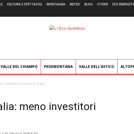
LE
CULTURA E SPETTACOLI
MONTAGNA
METEO
BLOG
STORIE
ECO ENERGETI
L'Eco
Vicentino
VALLE DEL CHIAMPO
PEDEMONTANA
VALLE DELL’ASTICO
ALTOP
o investitori esteri in Italia
alia: meno investitori
 il
20 Ottobre 2018 9:51
)