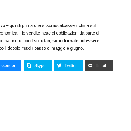
vo – quindi prima che si surriscaldasse il clima sul
nomica – le vendite nette di obbligazioni da parte di
tato ma anche bond societari,
sono tornate ad essere
po il doppio maxi ribasso di maggio e giugno.
ssenger
Skype
Twitter
Email