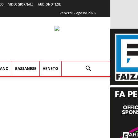
CO
VIDEOGIORNALE
AUDIONOTIZIE
venerdì 7 agosto 2026
IANO
BASSANESE
VENETO