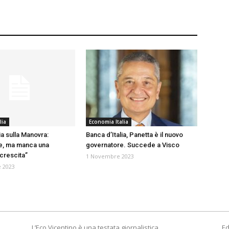
lia
Economia Italia
ia sulla Manovra:
Banca d’Italia, Panetta è il nuovo
e, ma manca una
governatore. Succede a Visco
 crescita”
1 Novembre 2023
 2023
L’Eco Vicentino è una testata giornalistica
Ed