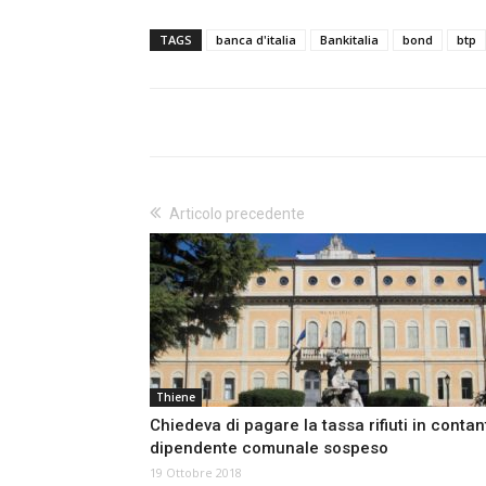
TAGS
banca d'italia
Bankitalia
bond
btp
Articolo precedente
Thiene
Chiedeva di pagare la tassa rifiuti in contant
dipendente comunale sospeso
19 Ottobre 2018