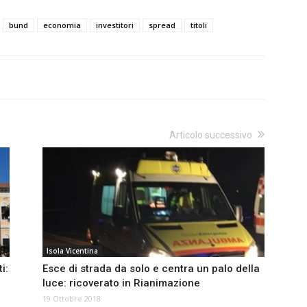
bund
economia
investitori
spread
titoli
Articolo successivo
Isola Vicentina
i:
Esce di strada da solo e centra un palo della
luce: ricoverato in Rianimazione
19 Ottobre 2018