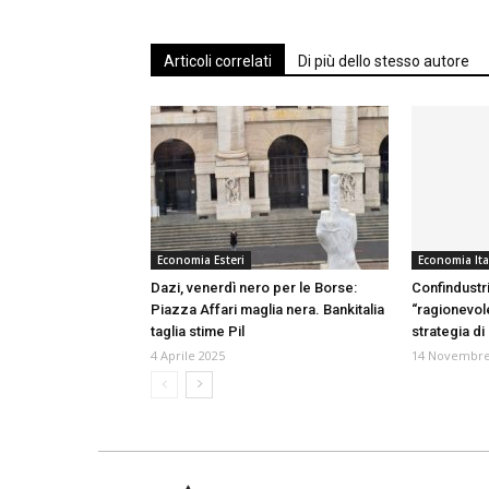
Articoli correlati
Di più dello stesso autore
Economia Esteri
Economia Ita
Dazi, venerdì nero per le Borse:
Confindustr
Piazza Affari maglia nera. Bankitalia
“ragionevol
taglia stime Pil
strategia di
4 Aprile 2025
14 Novembre