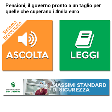
Pensioni, il governo pronto a un taglio per
quelle che superano i 4mila euro
Home
Economia Italia
Economia Italia
Pensioni, il governo pronto a
un taglio per quelle che
superano i 4mila euro
Da
Redazione Nazionale
12 Agosto 2018
(aggiornato il
12 Agosto 2018 18:34
)
ASCOLTA L'AUDIO