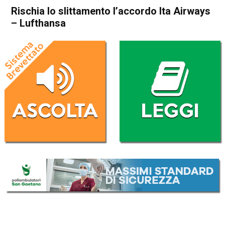
Rischia lo slittamento l’accordo Ita Airways
– Lufthansa
Home
Economia Italia
Economia Italia
Rischia lo slittamento
l’accordo Ita Airways –
Lufthansa
Da
Redazione Nazionale
5 Novembre 2024
(aggiornato il
6 Novembre 2024 12:17
)
ASCOLTA L'AUDIO