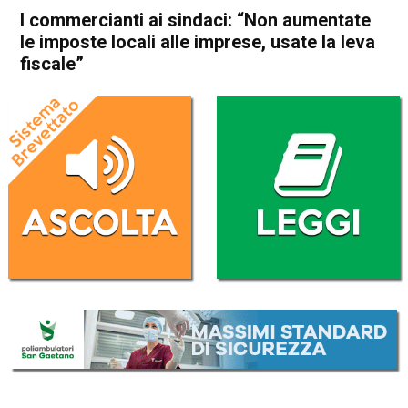
I commercianti ai sindaci: “Non aumentate
le imposte locali alle imprese, usate la leva
fiscale”
Home
Economia locale
Economia locale
In Evidenza
Vicenza
I commercianti ai sindaci:
“Non aumentate le imposte
locali alle imprese, usate la
leva fiscale”
Da
Redazione
2 Gennaio 2025
(aggiornato il
3 Gennaio 2025 8:42
)