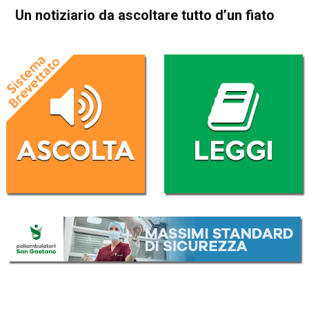
Un notiziario da ascoltare tutto d’un fiato
Home
Editoriale
Editoriale
Un notiziario da ascoltare
tutto d’un fiato
Da
Mariagrazia Bonollo
5 Ottobre 2016
(aggiornato il
6 Ottobre 2016 9:22
)
ASCOLTA L'AUDIO
Lettore
00:00
00:00