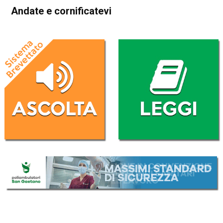
Andate e cornificatevi
Home
Blog
Blog
Andate e cornificatevi
Da
El Gae
5 Ottobre 2016
(aggiornato il
6 Ottobre 2016 9:31
)
ASCOLTA L'AUDIO
Lettore
00:00
00:00
Audio