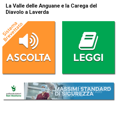
La Valle delle Anguane e la Carega del
Diavolo a Laverda
Home
Esplorare il Vicentino
Blog
Thiene
Breganze
Esplorare il Vicentino
In Evidenza
La Valle delle Anguane e la
Carega del Diavolo a Laverda
Da
Mirko Cocco
3 Luglio 2022
ASCOLTA L'AUDIO
Lettore
00:00
00:00