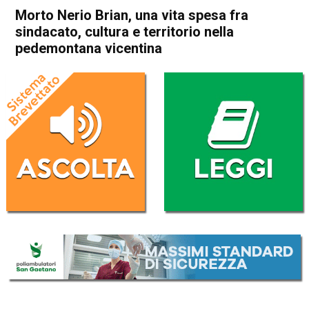
Morto Nerio Brian, una vita spesa fra
sindacato, cultura e territorio nella
pedemontana vicentina
Home
Thiene
Breganze
Attualità
Thiene
Breganze
In Evidenza
Morto Nerio Brian, una vita
spesa fra sindacato, cultura e
territorio nella pedemontana
vicentina
Da
Mariagrazia Bonollo
14 Marzo 2025
(aggiornato il
15 Marzo 2025 12:28
)