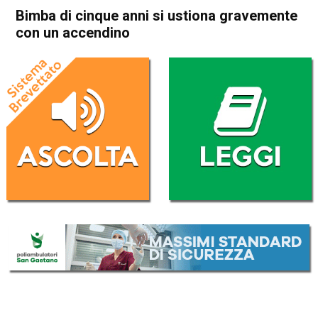
Bimba di cinque anni si ustiona gravemente
con un accendino
Home
In Evidenza
Cronaca
In Evidenza
Schio
Santorso
Bimba di cinque anni si
ustiona gravemente con un
accendino
Da
Redazione
1 Marzo 2017
(aggiornato il
25 Settembre 2017 20:05
)
ASCOLTA L'AUDIO