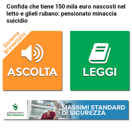
Confida che tiene 150 mila euro nascosti nel
letto e glieli rubano: pensionato minaccia
suicidio
Home
In Evidenza
Cronaca
In Evidenza
Schio
Marano Vicentino
Confida che tiene 150 mila
euro nascosti nel letto e glieli
rubano: pensionato minaccia
suicidio
Da
Redazione
19 Aprile 2017
(aggiornato il
19 Aprile 2017 18:14
)