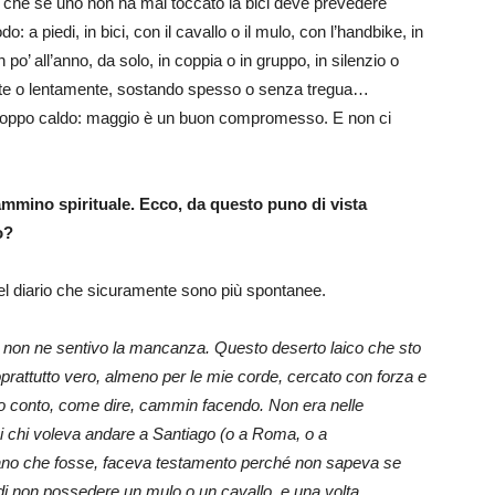
o che se uno non ha mai toccato la bici deve prevedere
 a piedi, in bici, con il cavallo o il mulo, con l’handbike, in
 po’ all’anno, da solo, in coppia o in gruppo, in silenzio o
ente o lentamente, sostando spesso o senza tregua…
troppo caldo: maggio è un buon compromesso. E non ci
ammino spirituale. Ecco, da questo puno di vista
o?
 del diario che sicuramente sono più spontanee.
 e non ne sentivo la mancanza. Questo deserto laico che sto
prattutto vero, almeno per le mie corde, cercato con forza e
 conto, come dire, cammin facendo. Non era nelle
si chi voleva andare a Santiago (o a Roma, o a
ano che fosse, faceva testamento perché non sapeva se
 di non possedere un mulo o un cavallo, e una volta