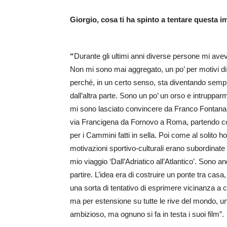
Giorgio, cosa ti ha spinto a tentare questa 
“
Durante gli ultimi anni diverse persone mi ave
Non mi sono mai aggregato, un po’ per motivi di
perché, in un certo senso, sta diventando semp
dall’altra parte. Sono un po’ un orso e intruppar
mi sono lasciato convincere da Franco Fontana,
via Francigena da Fornovo a Roma, partendo comu
per i Cammini fatti in sella. Poi come al solito 
motivazioni sportivo-culturali erano subordinate ad
mio viaggio ‘Dall’Adriatico all’Atlantico’. Sono a
partire. L’idea era di costruire un ponte tra casa, 
una sorta di tentativo di esprimere vicinanza a ch
ma per estensione su tutte le rive del mondo, un
ambizioso, ma ognuno si fa in testa i suoi film”.