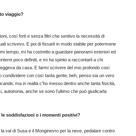
to viaggio?
i, così forti e senza filtri che sentivo la necessità di
uali scrivevo. E poi di fissarli in modo stabile per potermene
rmi tempo, mi ha costretto a guardare panorami esteriori ed
nterni poco definiti, e mi ha spinto a raccontarli a chi
leggeva da casa. E farmi scrivere del mio profondo così
melo condividere con così tanta gente, beh, penso sia un vero
cande, ma in realtà c’ho messo dentro anche tanta fisicità,
ici, autoironia, anche se sono l’ultimo che può giudicarla
li le soddisfazioni o i momenti positivi?
ire la val di Susa e il Monginevro per la neve, pedalare contro