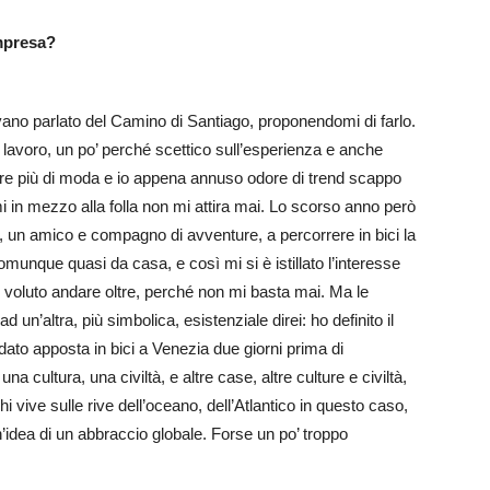
impresa?
vano parlato del Camino di Santiago, proponendomi di farlo.
 lavoro, un po’ perché scettico sull’esperienza e anche
re più di moda e io appena annuso odore di trend scappo
mi in mezzo alla folla non mi attira mai. Lo scorso anno però
 un amico e compagno di avventure, a percorrere in bici la
nque quasi da casa, e così mi si è istillato l’interesse
ho voluto andare oltre, perché non mi basta mai. Ma le
 un’altra, più simbolica, esistenziale direi: ho definito il
ndato apposta in bici a Venezia due giorni prima di
una cultura, una civiltà, e altre case, altre culture e civiltà,
i vive sulle rive dell’oceano, dell’Atlantico in questo caso,
’idea di un abbraccio globale. Forse un po’ troppo