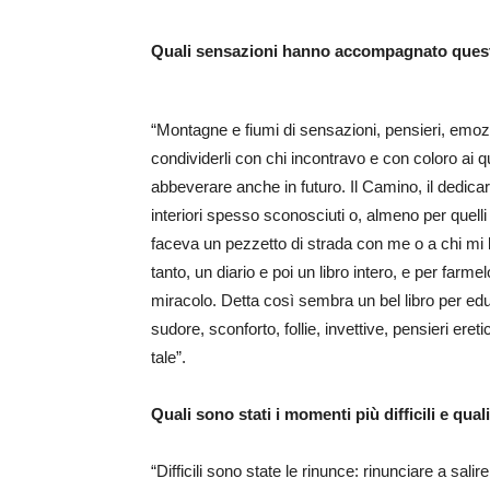
Quali sensazioni hanno accompagnato ques
“Montagne e fiumi di sensazioni, pensieri, emozion
condividerli con chi incontravo e con coloro ai q
abbeverare anche in futuro. Il Camino, il dedica
interiori spesso sconosciuti o, almeno per quelli i
faceva un pezzetto di strada con me o a chi mi 
tanto, un diario e poi un libro intero, e per far
miracolo. Detta così sembra un bel libro per edu
sudore, sconforto, follie, invettive, pensieri eret
tale”.
Quali sono stati i momenti più difficili e qua
“Difficili sono state le rinunce: rinunciare a sal