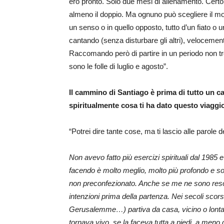
ero pronto. Solo due mesi di allenamento. Cert
almeno il doppio. Ma ognuno può scegliere il modo:
un senso o in quello opposto, tutto d’un fiato o un
cantando (senza disturbare gli altri), velocem
Raccomando però di partire in un periodo non 
sono le folle di luglio e agosto”.
Il cammino di Santiago è prima di tutto un c
spiritualmente cosa ti ha dato questo viaggi
“Potrei dire tante cose, ma ti lascio alle parole
Non avevo fatto più esercizi spirituali dal 1985
facendo è molto meglio, molto più profondo e so
non preconfezionato. Anche se me ne sono reso
intenzioni prima della partenza. Nei secoli scor
Gerusalemme…) partiva da casa, vicino o lont
tornava vivo, se la faceva tutta a piedi, a meno