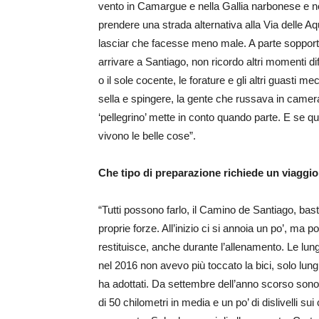
vento in Camargue e nella Gallia narbonese e non
prendere una strada alternativa alla Via delle Aqu
lasciar che facesse meno male. A parte sopporta
arrivare a Santiago, non ricordo altri momenti diff
o il sole cocente, le forature e gli altri guasti m
sella e spingere, la gente che russava in camera
‘pellegrino’ mette in conto quando parte. E se qu
vivono le belle cose”.
Che tipo di preparazione richiede un viaggio 
“Tutti possono farlo, il Camino de Santiago, bast
proprie forze. All’inizio ci si annoia un po’, ma p
restituisce, anche durante l’allenamento. Le l
nel 2016 non avevo più toccato la bici, solo lung
ha adottati. Da settembre dell’anno scorso sono r
di 50 chilometri in media e un po’ di dislivelli sui 