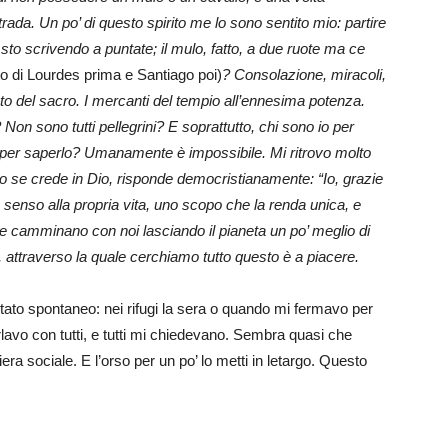
rada. Un po’ di questo spirito me lo sono sentito mio: partire
 sto scrivendo a puntate; il mulo, fatto, a due ruote ma ce
to di Lourdes prima e Santiago poi)
? Consolazione, miracoli,
to del sacro. I mercanti del tempio all’ennesima potenza.
n sono tutti pellegrini? E soprattutto, chi sono io per
o per saperlo? Umanamente è impossibile. Mi ritrovo molto
ato se crede in Dio, risponde democristianamente: “Io, grazie
senso alla propria vita, uno scopo che la renda unica, e
che camminano con noi lasciando il pianeta un po’ meglio di
 attraverso la quale cerchiamo tutto questo è a piacere.
ntato spontaneo: nei rifugi la sera o quando mi fermavo per
lavo con tutti, e tutti mi chiedevano. Sembra quasi che
era sociale. E l’orso per un po’ lo metti in letargo. Questo