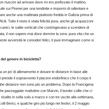
 riuscire ad arrivare dove mi ero prefissato il mattino,
ile sui Pirenei per una tendinite e impormi di rallentare e
re anche una mattinata piuttosto fredda in Galizia prima di
icili. Tutto il resto è stata felicità pura, anche gli acquazzoni
eccanici, le salite verticali che costringevano a scendere di
ta, il non sapere mai dove dormire la sera: pura vita che un
este avversità le consideri felici, ti puoi immaginare come si
del genere in bicicletta?
a un po’ di allenamento e dosare le distanze in base alle
oi prende il sopravvento il piacere endorfinico che il corpo ti
unghe distanze non sono più un problema. Dopo la Francigena
he passeggiate mattutine con Marvin, il border collie che ci
isalito in sella solo a marzo e con tre uscite alla settimana,
colli Berici, e qualche giro più lungo nei festivi, il 2 maggio