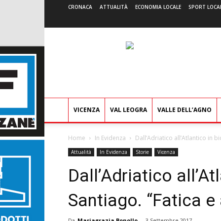
CRONACA
ATTUALITÀ
ECONOMIA LOCALE
SPORT LOCA
VICENZA
VAL LEOGRA
VALLE DELL’AGNO
Home
In Evidenza
Dall’Adriatico all’Atlantico in bic
Attualità
In Evidenza
Storie
Vicenza
Dall’Adriatico all’Atl
Santiago. “Fatica e 
Da
Mariagrazia Bonollo
-
3 Settembre 2017