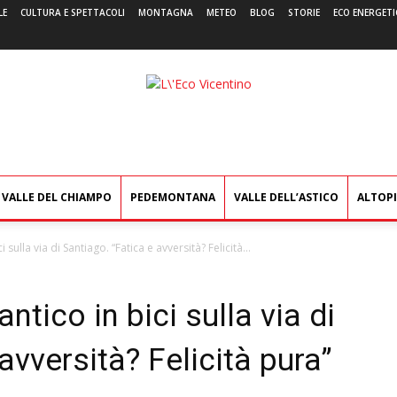
LE
CULTURA E SPETTACOLI
MONTAGNA
METEO
BLOG
STORIE
ECO ENERGETI
L'Eco
Vicentino
VALLE DEL CHIAMPO
PEDEMONTANA
VALLE DELL’ASTICO
ALTOP
i sulla via di Santiago. “Fatica e avversità? Felicità...
antico in bici sulla via di
avversità? Felicità pura”