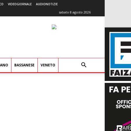
CO
VIDEOGIORNALE
AUDIONOTIZIE
sabato 8 agosto 2026
IANO
BASSANESE
VENETO