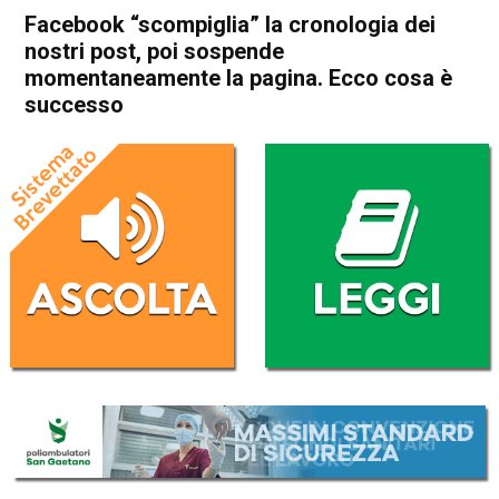
Facebook “scompiglia” la cronologia dei
nostri post, poi sospende
momentaneamente la pagina. Ecco cosa è
successo
Home
In Evidenza
Cronaca
In Evidenza
Facebook “scompiglia” la
cronologia dei nostri post, poi
sospende
momentaneamente la
pagina. Ecco cosa è
successo
Da
Mariagrazia Bonollo
29 Gennaio 2025
(aggiornato il
30 Gennaio 2025 8:02
)