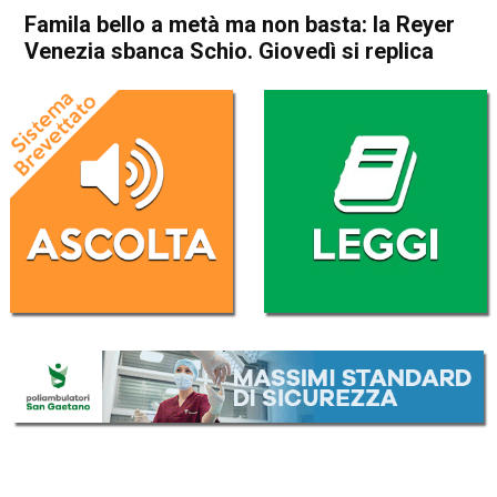
Famila bello a metà ma non basta: la Reyer
Venezia sbanca Schio. Giovedì si replica
Home
Sport locale
In Evidenza
Schio
Sport locale
Famila bello a metà ma non
basta: la Reyer Venezia
sbanca Schio. Giovedì si
replica
Da
Omar Dal Maso
21 Aprile 2026
(aggiornato il
21 Aprile 2026 13:15
)