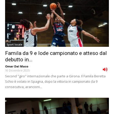
Sport locale
Famila da 9 e lode campionato e atteso dal
debutto in...
Omar Dal Maso
-
10 Dicembre 2025
Second "giro" internazionale che parte a Girona. Il Famila Beretta
Schio è volato in Spagna, dopo la vittoria in campionato (la 9
consecutiva, arancioni...