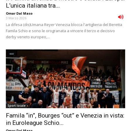
L’unica italiana tra...
Omar Dal Maso
-
3 Marzo 2026
La difesa (dis)Umana Reyer Venezia blocca l'artiglieria del Beretta
Famila Schio e sono le orogranata a vincere il terzo e decisivo
derby veneto europeo,...
Sport locale
Famila “in”, Bourges “out” e Venezia in vista:
in Euroleague Schio...
Omar Dal Maso
-