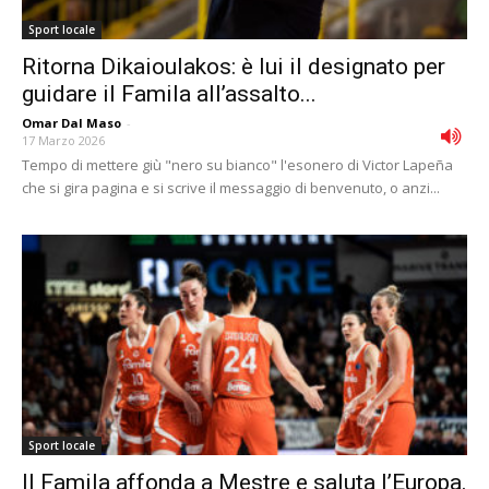
Sport locale
Ritorna Dikaioulakos: è lui il designato per
guidare il Famila all’assalto...
Omar Dal Maso
-
17 Marzo 2026
Tempo di mettere giù "nero su bianco" l'esonero di Victor Lapeña
che si gira pagina e si scrive il messaggio di benvenuto, o anzi...
Sport locale
Il Famila affonda a Mestre e saluta l’Europa.