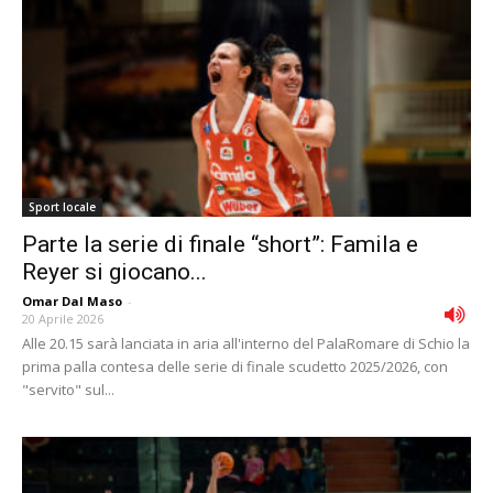
Sport locale
Parte la serie di finale “short”: Famila e
Reyer si giocano...
Omar Dal Maso
-
20 Aprile 2026
Alle 20.15 sarà lanciata in aria all'interno del PalaRomare di Schio la
prima palla contesa delle serie di finale scudetto 2025/2026, con
"servito" sul...