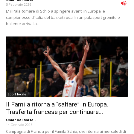
5 Febbraio 2026
E' il PalaRomare di Schio a spingere avanti in Europa le
campionesse d'Italia del basket rosa. In un palasport gremito e
bollente arriva la...
Sport locale
Il Famila ritorna a “saltare” in Europa.
Trasferta francese per continuare...
Omar Dal Maso
-
14 Gennaio 2026
Campagna di Francia per il Famila Schio, che ritorna ai mercoledì di