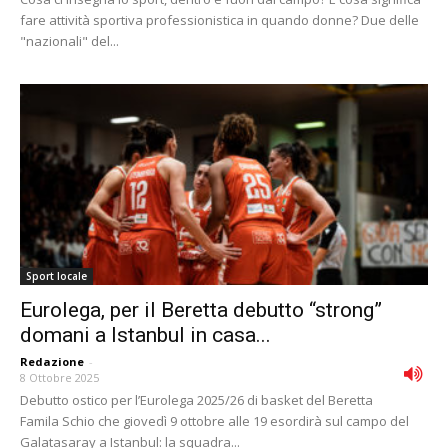
fare attività sportiva professionistica in quando donne? Due delle
"nazionali" del...
Sport locale
Eurolega, per il Beretta debutto “strong”
domani a Istanbul in casa...
Redazione
-
8 Ottobre 2025
Debutto ostico per l’Eurolega 2025/26 di basket del Beretta
Famila Schio che giovedì 9 ottobre alle 19 esordirà sul campo del
Galatasaray a Istanbul: la squadra...