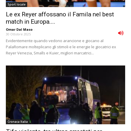
Sport locale
Le ex Reyer affossano il Famila nel best
match in Europa....
Omar Dal Maso
-
30 Ottobre 2025
Evidentemente quando vedono arancione e giocano al
PalaRomare molteplicano gli stimoli e le energie le giocatrici ex
Reyer Venezia, Smalls e Kuier, migliori marcatrici...
Cronaca Italia