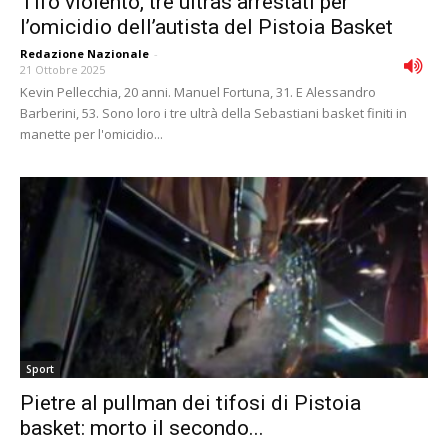
Tifo violento, tre ultras arrestati per
l’omicidio dell’autista del Pistoia Basket
Redazione Nazionale
-
21 Ottobre 2025
Kevin Pellecchia, 20 anni. Manuel Fortuna, 31. E Alessandro
Barberini, 53. Sono loro i tre ultrà della Sebastiani basket finiti in
manette per l'omicidio...
Sport
Pietre al pullman dei tifosi di Pistoia
basket: morto il secondo...