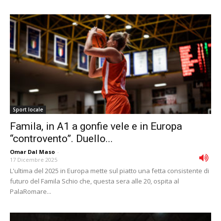
Sport locale
Famila, in A1 a gonfie vele e in Europa
“controvento”. Duello...
Omar Dal Maso
-
17 Dicembre 2025
L'ultima del 2025 in Europa mette sul piatto una fetta consistente di
futuro del Famila Schio che, questa sera alle 20, ospita al
PalaRomare...