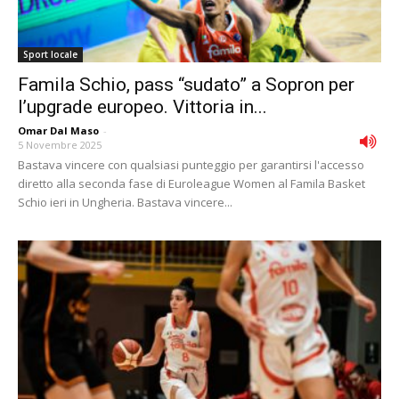
Sport locale
Famila Schio, pass “sudato” a Sopron per
l’upgrade europeo. Vittoria in...
Omar Dal Maso
-
5 Novembre 2025
Bastava vincere con qualsiasi punteggio per garantirsi l'accesso
diretto alla seconda fase di Euroleague Women al Famila Basket
Schio ieri in Ungheria. Bastava vincere...