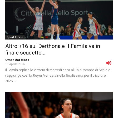
Sport locale
Altro +16 sul Derthona e il Famila va in
finale scudetto....
Omar Dal Maso
-
13 Aprile 2026
Il Famila replica la vittoria di martedì sera al PalaRomare di Schio e
raggiunge così la Reyer Venezia nella finalissima per il tricolore
2026....