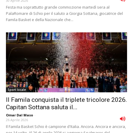
30 Aprile 2026
Festa ma soprattutto grande commozione martedì sera al
PalaRomare di Schio per il saluto a Giorgia Sottana, giocatrice del
Famila Basket e della Nazionale che...
Sport locale
Il Famila conquista il triplete tricolore 2026.
Capitan Sottana saluta il...
Omar Dal Maso
-
26 Aprile 2026
Il Famila Basket Schio è campione d'Italia. Ancora. Ancora e ancora,
per 14 volte. Al 26 di aprile 2026 si aggiorna il palmares del...