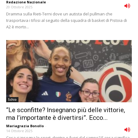
Redazione Nazionale
-
20 Ottobre 2025
Dramma sulla Rieti-Terni dove un autista del pullman che
trasportava i tifosi al seguito della squadra di basket di Pistoia di
A2 è morto...
Schio
“Le sconfitte? Insegnano più delle vittorie,
ma l’importante è divertirsi”. Ecco...
Mariagrazia Bonollo
-
14 Ottobre 2025
Cosa ci insegna lo sport, dentro e fuori dal campo? E cosa significa