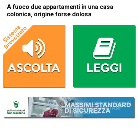
A fuoco due appartamenti in una casa
colonica, origine forse dolosa
Home
In Evidenza
Cronaca
In Evidenza
Bassano del Grappa
Rossano Veneto
A fuoco due appartamenti in
una casa colonica, origine
forse dolosa
Da
Mariagrazia Bonollo
6 Luglio 2017
ASCOLTA L'AUDIO