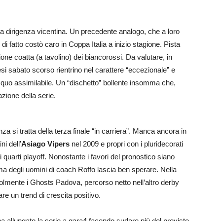
a dirigenza vicentina. Un precedente analogo, che a loro
 di fatto costò caro in Coppa Italia a inizio stagione. Pista
one coatta (a tavolino) dei biancorossi. Da valutare, in
esi sabato scorso rientrino nel carattere “eccezionale” e
s quo assimilabile. Un “dischetto” bollente insomma che,
zione della serie.
a si tratta della terza finale “in carriera”. Manca ancora in
ni dell’
Asiago Vipers
nel 2009 e propri con i pluridecorati
i quarti playoff. Nonostante i favori del pronostico siano
rma degli uomini di coach Roffo lascia ben sperare. Nella
olmente i Ghosts Padova, percorso netto nell’altro derby
care un trend di crescita positivo.
ha allungato la serie a gara4 facendo sudare più del previsto