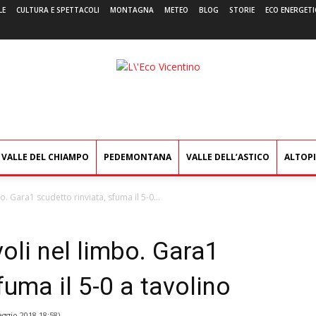
LE
CULTURA E SPETTACOLI
MONTAGNA
METEO
BLOG
STORIE
ECO ENERGETI
L'Eco
Vicentino
VALLE DEL CHIAMPO
PEDEMONTANA
VALLE DELL’ASTICO
ALTOP
bo. Gara1 scudetto rinviata, sfuma il 5-0...
voli nel limbo. Gara1
fuma il 5-0 a tavolino
ggio 2018 18:58
)