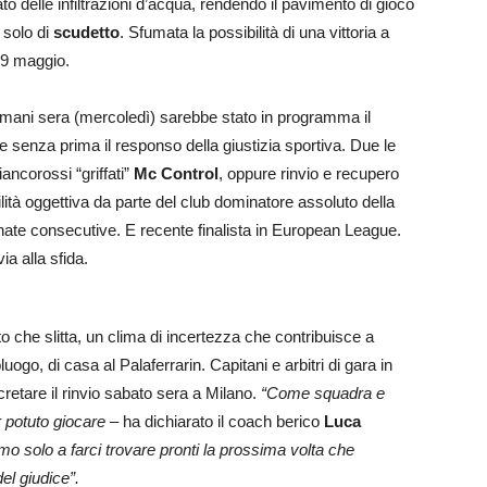
o delle infiltrazioni d’acqua, rendendo il pavimento di gioco
i solo di
scudetto
. Sfumata la possibilità di una vittoria a
 19 maggio.
domani sera (mercoledì) sarebbe stato in programma il
 senza prima il responso della giustizia sportiva. Due le
iancorossi “griffati”
Mc Control
, oppure rinvio e recupero
ità oggettiva da parte del club dominatore assoluto della
nate consecutive. E recente finalista in European League.
a alla sfida.
o che slitta, un clima di incertezza che contribuisce a
uogo, di casa al Palaferrarin. Capitani e arbitri di gara in
ecretare il rinvio sabato sera a Milano.
“Come squadra e
 potuto giocare
– ha dichiarato il coach berico
Luca
o solo a farci trovare pronti la prossima volta che
el giudice”.