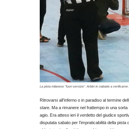
La pista milanese "fuori servizio". Arbitri in ciabatte a verificar
Ritrovarsi all’inferno o in paradiso al termine de
stare. Ma a rimanere nel frattempo in una sorta d
agio. Era atteso ieri il verdetto del giudice sportiv
disputata sabato per l’impraticabilità della pist