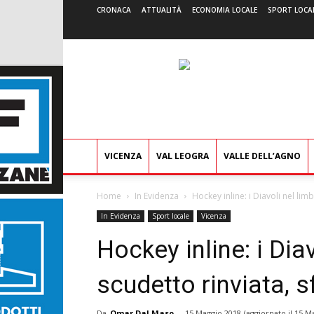
CRONACA
ATTUALITÀ
ECONOMIA LOCALE
SPORT LOCA
VICENZA
VAL LEOGRA
VALLE DELL’AGNO
Home
In Evidenza
Hockey inline: i Diavoli nel lim
In Evidenza
Sport locale
Vicenza
Hockey inline: i Dia
scudetto rinviata, s
Da
Omar Dal Maso
-
15 Maggio 2018
(aggiornato il
15 Ma