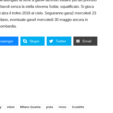
Diavoli senza la stella slovena Sotlar, squalificato. Si gioca
 si alza il trofeo 2018 al cielo. Seguiranno gara2 mercoledì 23
lano, eventuale gara4 mercoledì 30 maggio ancora in
Lombardia.
ssenger
Skype
Twitter
Email
y
inline
MIlano Quanta
pista
rinvio
Scudetto