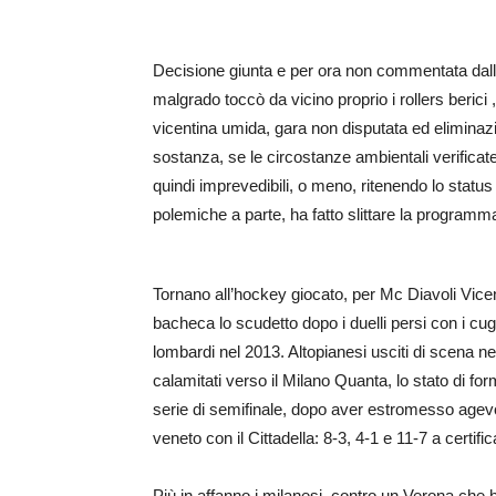
Decisione giunta e per ora non commentata dall
malgrado toccò da vicino proprio i rollers berici ,
vicentina umida, gara non disputata ed eliminazi
sostanza, se le circostanze ambientali verificat
quindi imprevedibili, o meno, ritenendo lo statu
polemiche a parte, ha fatto slittare la programma
Tornano all’hockey giocato, per Mc Diavoli Vicenz
bacheca lo scudetto dopo i duelli persi con i cugi
lombardi nel 2013. Altopianesi usciti di scena ne
calamitati verso il Milano Quanta, lo stato di fo
serie di semifinale, dopo aver estromesso agev
veneto con il Cittadella: 8-3, 4-1 e 11-7 a certifi
Più in affanno i milanesi, contro un Verona che 