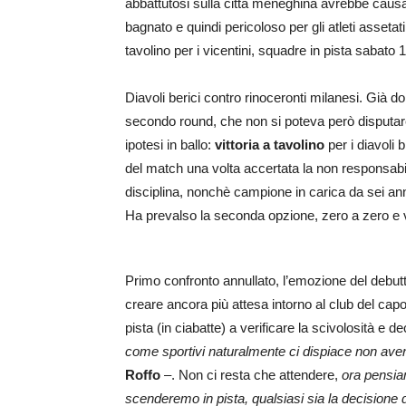
abbattutosi sulla città meneghina avrebbe causat
bagnato e quindi pericoloso per gli atleti assetat
tavolino per i vicentini, squadre in pista sabato
Diavoli berici contro rinoceronti milanesi. Già 
secondo round, che non si poteva però disputare
ipotesi in ballo:
vittoria a tavolino
per i diavoli b
del match una volta accertata la non responsabil
disciplina, nonchè campione in carica da sei an
Ha prevalso la seconda opzione, zero a zero e vi
Primo confronto annullato, l’emozione del debutt
creare ancora più attesa intorno al club del capol
pista (in ciabatte) a verificare la scivolosità e d
come sportivi naturalmente ci dispiace non aver
Roffo
–. Non ci resta che attendere,
ora pensiam
scenderemo in pista, qualsiasi sia la decisione d