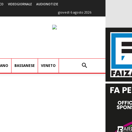
CO
VIDEOGIORNALE
AUDIONOTIZIE
giovedì 6 agosto 2026
IANO
BASSANESE
VENETO