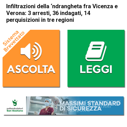
Infiltrazioni della ‘ndrangheta fra Vicenza e
Verona: 3 arresti, 36 indagati, 14
perquisizioni in tre regioni
Home
In Evidenza
Cronaca
In Evidenza
Vicenza
Infiltrazioni della ‘ndrangheta
fra Vicenza e Verona: 3
arresti, 36 indagati, 14
perquisizioni in tre regioni
Da
Redazione
13 Febbraio 2017
(aggiornato il
25 Settembre 2017 22:17
)