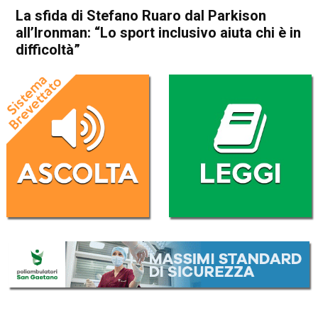
La sfida di Stefano Ruaro dal Parkison
all’Ironman: “Lo sport inclusivo aiuta chi è in
difficoltà”
Home
In Evidenza
Attualità
In Evidenza
Schio
La sfida di Stefano Ruaro dal
Parkison all’Ironman: “Lo
sport inclusivo aiuta chi è in
difficoltà”
Da
Redazione
12 Maggio 2022
(aggiornato il
12 Maggio 2022 12:38
)