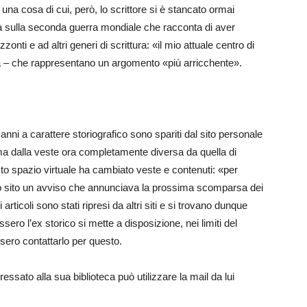
; una cosa di cui, però, lo scrittore si è stancato ormai
ia sulla seconda guerra mondiale che racconta di aver
onti e ad altri generi di scrittura: «il mio attuale centro di
a – che rappresentano un argomento «più arricchente».
li anni a carattere storiografico sono spariti dal sito personale
 ma dalla veste ora completamente diversa da quella di
sto spazio virtuale ha cambiato veste e contenuti: «per
io sito un avviso che annunciava la prossima scomparsa dei
i articoli sono stati ripresi da altri siti e si trovano dunque
ossero l’ex storico si mette a disposizione, nei limiti del
ssero contattarlo per questo.
ssato alla sua biblioteca può utilizzare la mail da lui