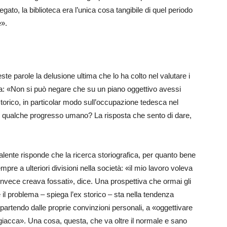
ato, la biblioteca era l’unica cosa tangibile di quel periodo
e».
te parole la delusione ultima che lo ha colto nel valutare i
afica: «Non si può negare che su un piano oggettivo avessi
storico, in particolar modo sull’occupazione tedesca nel
 un qualche progresso umano? La risposta che sento di dare,
Valente risponde che la ricerca storiografica, per quanto bene
mpre a ulteriori divisioni nella società: «il mio lavoro voleva
nvece creava fossati», dice. Una prospettiva che ormai gli
il problema – spiega l’ex storico – sta nella tendenza
e partendo dalle proprie convinzioni personali, a «oggettivare
la giacca». Una cosa, questa, che va oltre il normale e sano