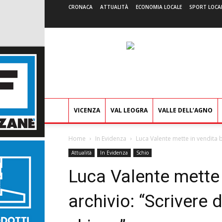
CRONACA
ATTUALITÀ
ECONOMIA LOCALE
SPORT LOCA
VICENZA
VAL LEOGRA
VALLE DELL’AGNO
Home
In Evidenza
Luca Valente mette in vendita bi
Attualità
In Evidenza
Schio
Luca Valente mette 
archivio: “Scrivere 