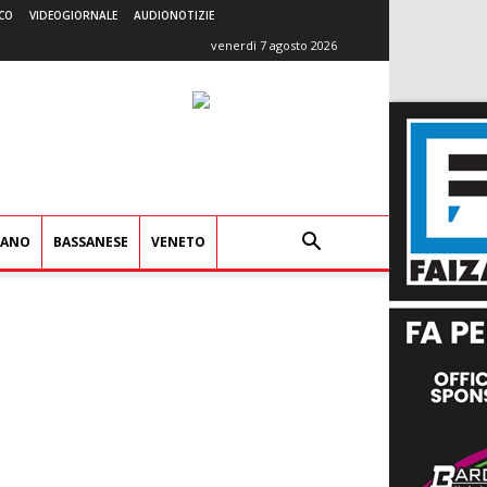
CO
VIDEOGIORNALE
AUDIONOTIZIE
venerdì 7 agosto 2026
IANO
BASSANESE
VENETO