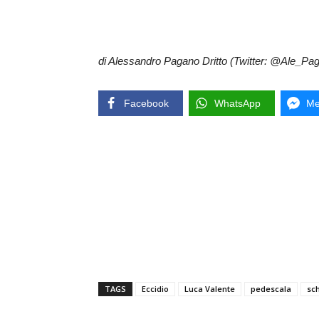
di Alessandro Pagano Dritto (Twitter: @Ale_Pa
Facebook
WhatsApp
Me
TAGS
Eccidio
Luca Valente
pedescala
sc