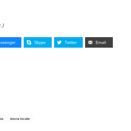
g_)
ssenger
Skype
Twitter
Email
hio
storia locale