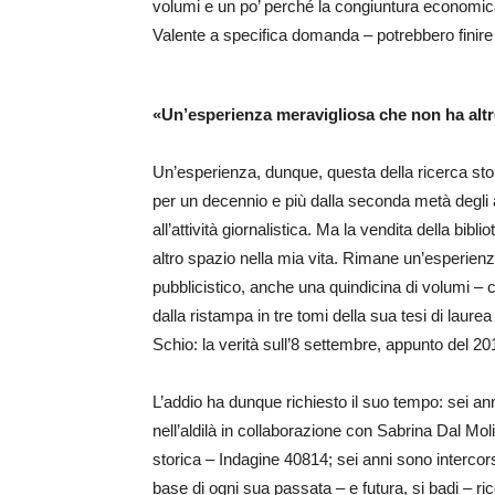
volumi e un po’ perché la congiuntura economic
Valente a specifica domanda – potrebbero finire 
«Un’esperienza meravigliosa che non ha altro
Un’esperienza, dunque, questa della ricerca sto
per un decennio e più dalla seconda metà degl
all’attività giornalistica. Ma la vendita della bib
altro spazio nella mia vita. Rimane un’esperienza 
pubblicistico, anche una quindicina di volumi –
dalla ristampa in tre tomi della sua tesi di laure
Schio: la verità sull’8 settembre, appunto del 20
L’addio ha dunque richiesto il suo tempo: sei an
nell’aldilà in collaborazione con Sabrina Dal Mo
storica – Indagine 40814; sei anni sono intercors
base di ogni sua passata – e futura, si badi – ri