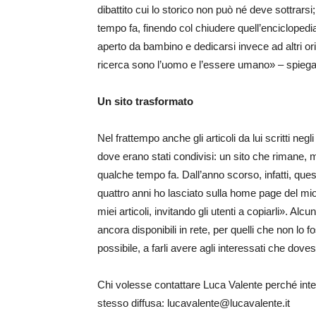
dibattito cui lo storico non può né deve sottrarsi
tempo fa, finendo col chiudere quell’encicloped
aperto da bambino e dedicarsi invece ad altri orizz
ricerca sono l’uomo e l’essere umano» – spieg
Un sito trasformato
Nel frattempo anche gli articoli da lui scritti neg
dove erano stati condivisi: un sito che rimane,
qualche tempo fa. Dall’anno scorso, infatti, que
quattro anni ho lasciato sulla home page del m
miei articoli, invitando gli utenti a copiarli». Alcun
ancora disponibili in rete, per quelli che non lo f
possibile, a farli avere agli interessati che dove
Chi volesse contattare Luca Valente perché intere
stesso diffusa: lucavalente@lucavalente.it