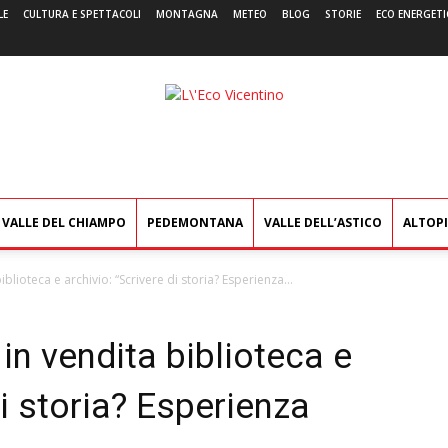
LE
CULTURA E SPETTACOLI
MONTAGNA
METEO
BLOG
STORIE
ECO ENERGETI
L'Eco
Vicentino
VALLE DEL CHIAMPO
PEDEMONTANA
VALLE DELL’ASTICO
ALTOP
blioteca e archivio: “Scrivere di storia? Esperienza...
in vendita biblioteca e
di storia? Esperienza