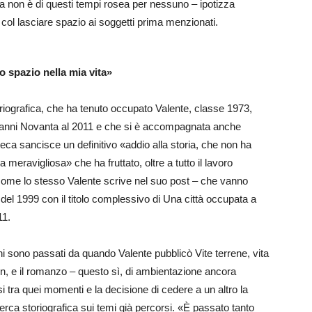
a non è di questi tempi rosea per nessuno – ipotizza
col lasciare spazio ai soggetti prima menzionati.
 spazio nella mia vita»
riografica, che ha tenuto occupato Valente, classe 1973,
i anni Novanta al 2011 e che si è accompagnata anche
lioteca sancisce un definitivo «addio alla storia, che non ha
meravigliosa» che ha fruttato, oltre a tutto il lavoro
 come lo stesso Valente scrive nel suo post – che vanno
a del 1999 con il titolo complessivo di Una città occupata a
11.
ni sono passati da quando Valente pubblicò Vite terrene, vita
lin, e il romanzo – questo sì, di ambientazione ancora
i tra quei momenti e la decisione di cedere a un altro la
cerca storiografica sui temi già percorsi. «È passato tanto