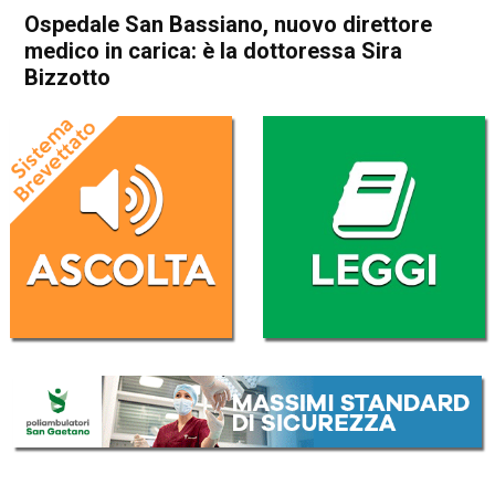
Ospedale San Bassiano, nuovo direttore
medico in carica: è la dottoressa Sira
Bizzotto
Home
In Evidenza
Attualità
Bassano del Grappa
In Evidenza
Ospedale San Bassiano,
nuovo direttore medico in
carica: è la dottoressa Sira
Bizzotto
Da
Omar Dal Maso
19 Maggio 2023
(aggiornato il
19 Maggio 2023 16:57
)