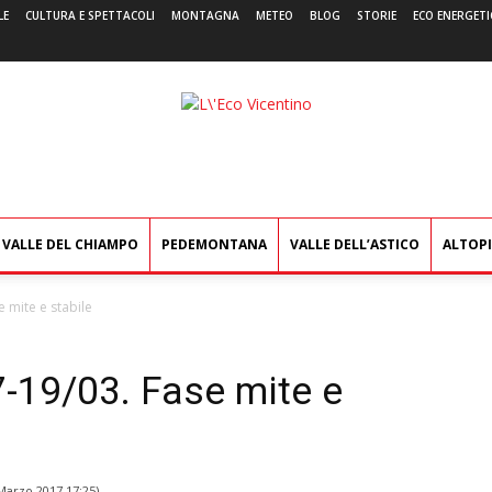
LE
CULTURA E SPETTACOLI
MONTAGNA
METEO
BLOG
STORIE
ECO ENERGETI
L'Eco
Vicentino
VALLE DEL CHIAMPO
PEDEMONTANA
VALLE DELL’ASTICO
ALTOP
 mite e stabile
7-19/03. Fase mite e
Marzo 2017 17:25
)