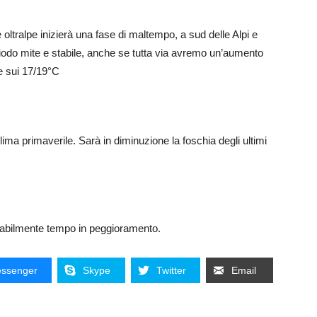
oltralpe inizierà una fase di maltempo, a sud delle Alpi e
eriodo mite e stabile, anche se tutta via avremo un’aumento
e sui 17/19°C
lima primaverile. Sarà in diminuzione la foschia degli ultimi
babilmente tempo in peggioramento.
ssenger
Skype
Twitter
Email