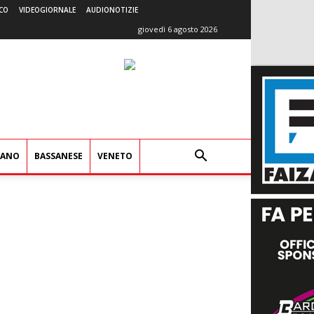
CO
VIDEOGIORNALE
AUDIONOTIZIE
giovedì 6 agosto 2026
IANO
BASSANESE
VENETO