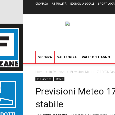
CRONACA
ATTUALITÀ
ECONOMIA LOCALE
SPORT LOCA
VICENZA
VAL LEOGRA
VALLE DELL’AGNO
Home
In Evidenza
Previsioni Meteo 17-19/03. Fase
In Evidenza
Meteo
Previsioni Meteo 1
stabile
Da
Davide Deganello
-
16 Marzo 2017
(aggiornato il
17 