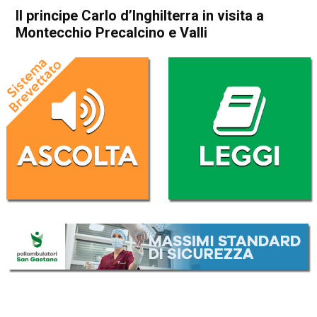
Il principe Carlo d’Inghilterra in visita a
Montecchio Precalcino e Valli
Home
Attualità
Attualità
In Evidenza
Thiene
Montecchio Precalcino
Schio
Valli del Pasubio
Il principe Carlo d’Inghilterra
in visita a Montecchio
Precalcino e Valli
Da
Redazione
16 Marzo 2017
(aggiornato il
16 Settembre 2017 12:14
)