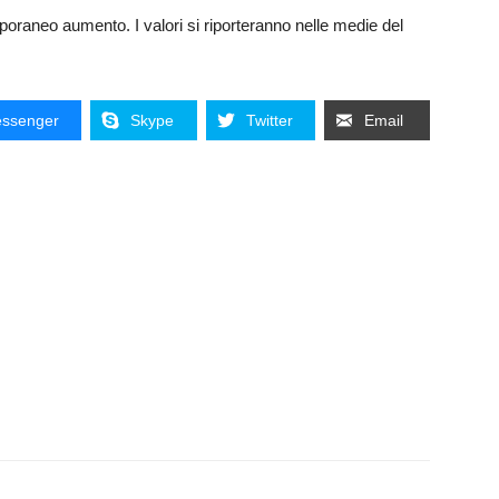
poraneo aumento. I valori si riporteranno nelle medie del
ssenger
Skype
Twitter
Email