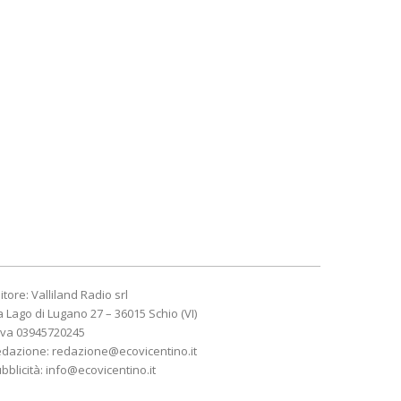
itore: Valliland Radio srl
a Lago di Lugano 27 – 36015 Schio (VI)
Iva 03945720245
edazione:
redazione@ecovicentino.it
bblicità:
info@ecovicentino.it