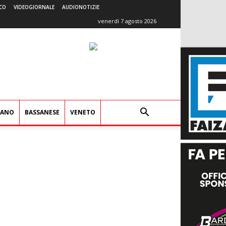
CO
VIDEOGIORNALE
AUDIONOTIZIE
venerdì 7 agosto 2026
IANO
BASSANESE
VENETO