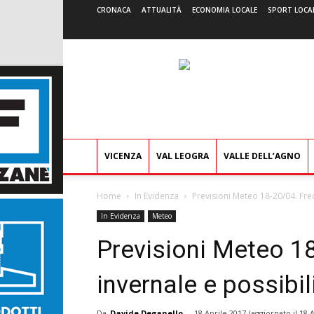
CRONACA
ATTUALITÀ
ECONOMIA LOCALE
SPORT LOCA
VICENZA
VAL LEOGRA
VALLE DELL’AGNO
Home
In Evidenza
Previsioni Meteo 18-20/04. Fre
In Evidenza
Meteo
Previsioni Meteo 1
invernale e possibil
Da
Davide Deganello
-
18 Aprile 2017
(aggiornato il
18 A