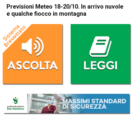
Previsioni Meteo 18-20/10. In arrivo nuvole
e qualche fiocco in montagna
Home
In Evidenza
In Evidenza
Meteo
Previsioni Meteo 18-20/10.
In arrivo nuvole e qualche
fiocco in montagna
Da
Redazione
18 Ottobre 2016
(aggiornato il
18 Ottobre 2016 10:03
)
ASCOLTA L'AUDIO