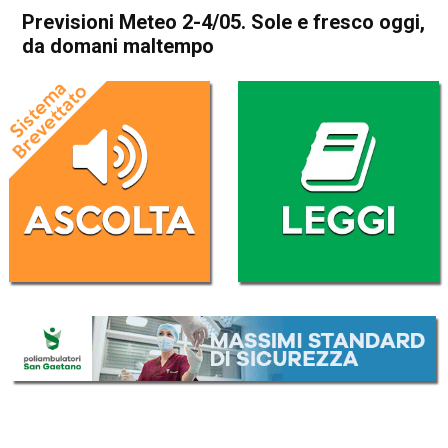
Previsioni Meteo 2-4/05. Sole e fresco oggi,
da domani maltempo
Home
In Evidenza
In Evidenza
Meteo
Previsioni Meteo 2-4/05.
Sole e fresco oggi, da domani
maltempo
Da
Davide Deganello
2 Maggio 2017
(aggiornato il
2 Maggio 2017 17:09
)
ASCOLTA L'AUDIO