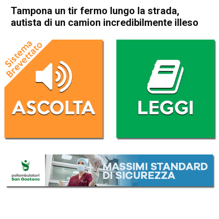
Tampona un tir fermo lungo la strada,
autista di un camion incredibilmente illeso
Home
In Evidenza
Thiene
Breganze
Cronaca
In Evidenza
Tampona un tir fermo lungo
la strada, autista di un
camion incredibilmente illeso
Da
Mariagrazia Bonollo
13 Luglio 2017
(aggiornato il
16 Settembre 2017 12:16
)
ASCOLTA L'AUDIO