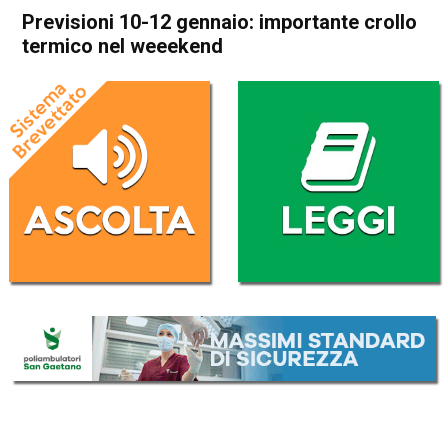
Previsioni 10-12 gennaio: importante crollo
termico nel weeekend
Home
Meteo
In Evidenza
Meteo
Previsioni 10-12 gennaio:
importante crollo termico nel
weeekend
Da
Davide Deganello
10 Gennaio 2025
(aggiornato il
10 Gennaio 2025 11:08
)
ASCOLTA L'AUDIO