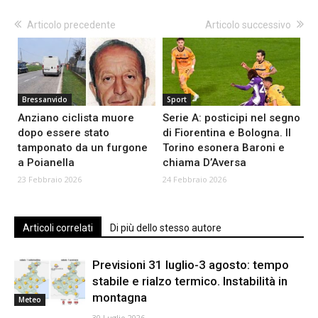
Articolo precedente
Articolo successivo
Bressanvido
Sport
Anziano ciclista muore
Serie A: posticipi nel segno
dopo essere stato
di Fiorentina e Bologna. Il
tamponato da un furgone
Torino esonera Baroni e
a Poianella
chiama D’Aversa
23 Febbraio 2026
24 Febbraio 2026
Articoli correlati
Di più dello stesso autore
Previsioni 31 luglio-3 agosto: tempo
stabile e rialzo termico. Instabilità in
montagna
Meteo
30 Luglio 2026