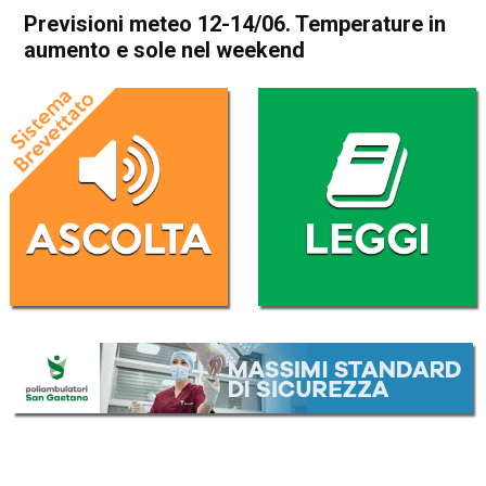
Previsioni meteo 12-14/06. Temperature in
aumento e sole nel weekend
Home
Meteo
In Evidenza
Meteo
Previsioni meteo 12-14/06.
Temperature in aumento e
sole nel weekend
Da
Davide Deganello
12 Giugno 2020
(aggiornato il
12 Giugno 2020 12:35
)
ASCOLTA L'AUDIO