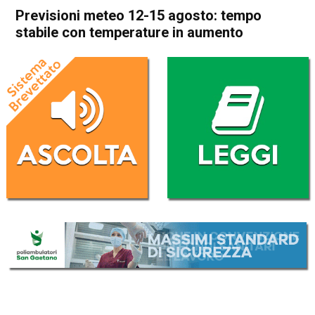
Previsioni meteo 12-15 agosto: tempo
stabile con temperature in aumento
Home
Meteo
In Evidenza
Meteo
Previsioni meteo 12-15
agosto: tempo stabile con
temperature in aumento
Da
Redazione
11 Agosto 2023
(aggiornato il
11 Agosto 2023 18:57
)
ASCOLTA L'AUDIO