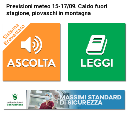
Previsioni meteo 15-17/09. Caldo fuori
stagione, piovaschi in montagna
Home
Meteo
In Evidenza
Meteo
Previsioni meteo 15-17/09.
Caldo fuori stagione,
piovaschi in montagna
Da
Davide Deganello
15 Settembre 2020
(aggiornato il
15 Settembre 2020 12:35
)
ASCOLTA L'AUDIO