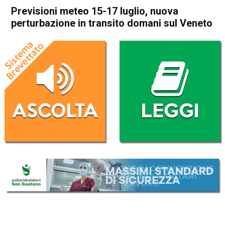
Previsioni meteo 15-17 luglio, nuova
perturbazione in transito domani sul Veneto
Home
Meteo
In Evidenza
Meteo
Previsioni meteo 15-17 luglio,
nuova perturbazione in
transito domani sul Veneto
Da
Omar Dal Maso
15 Luglio 2025
(aggiornato il
15 Luglio 2025 19:33
)
ASCOLTA L'AUDIO