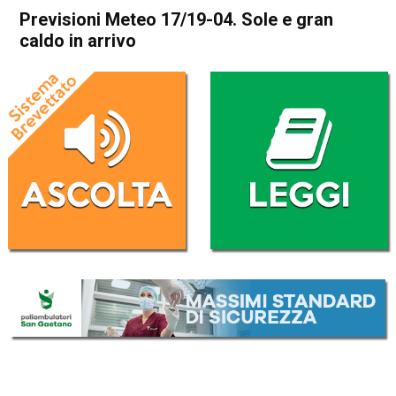
Previsioni Meteo 17/19-04. Sole e gran
caldo in arrivo
Home
Meteo
In Evidenza
Meteo
Previsioni Meteo 17/19-04.
Sole e gran caldo in arrivo
Da
Davide Deganello
17 Aprile 2018
(aggiornato il
17 Aprile 2018 13:23
)
ASCOLTA L'AUDIO
Lettore
00:00
00:00