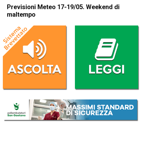
Previsioni Meteo 17-19/05. Weekend di
maltempo
Home
Meteo
In Evidenza
Meteo
Previsioni Meteo 17-19/05.
Weekend di maltempo
Da
Davide Deganello
17 Maggio 2019
(aggiornato il
17 Maggio 2019 8:52
)
ASCOLTA L'AUDIO
Lettore
00:00
00:00