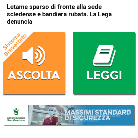
Letame sparso di fronte alla sede
scledense e bandiera rubata. La Lega
denuncia
Home
Schio
Cronaca
In Evidenza
Schio
Marano Vicentino
Letame sparso di fronte alla
sede scledense e bandiera
rubata. La Lega denuncia
Da
Omar Dal Maso
17 Maggio 2019
(aggiornato il
17 Maggio 2019 13:41
)
ASCOLTA L'AUDIO