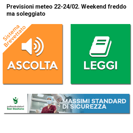
Previsioni meteo 22-24/02. Weekend freddo
ma soleggiato
Home
Meteo
In Evidenza
Meteo
Previsioni meteo 22-24/02.
Weekend freddo ma
soleggiato
Da
Davide Deganello
22 Febbraio 2019
(aggiornato il
22 Febbraio 2019 9:33
)
ASCOLTA L'AUDIO