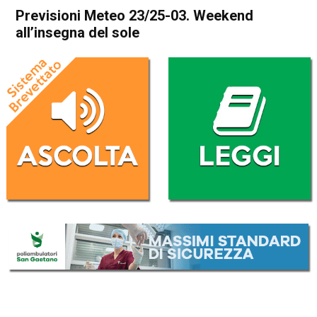
Previsioni Meteo 23/25-03. Weekend
all’insegna del sole
Home
Meteo
In Evidenza
Meteo
Previsioni Meteo 23/25-03.
Weekend all’insegna del sole
Da
Davide Deganello
23 Marzo 2018
(aggiornato il
23 Marzo 2018 14:06
)
ASCOLTA L'AUDIO
Lettore
00:00
00:00