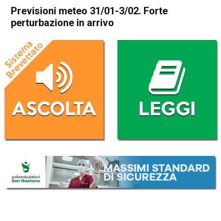
Previsioni meteo 31/01-3/02. Forte
perturbazione in arrivo
Home
Meteo
In Evidenza
Meteo
Previsioni meteo 31/01-
3/02. Forte perturbazione in
arrivo
Da
Davide Deganello
31 Gennaio 2019
(aggiornato il
1 Febbraio 2019 13:42
)
ASCOLTA L'AUDIO