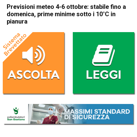
Previsioni meteo 4-6 ottobre: stabile fino a
domenica, prime minime sotto i 10°C in
pianura
Home
Meteo
In Evidenza
Meteo
Previsioni meteo 4-6 ottobre:
stabile fino a domenica,
prime minime sotto i 10°C in
pianura
Da
Davide Deganello
4 Ottobre 2019
(aggiornato il
4 Ottobre 2019 13:20
)