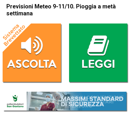
Previsioni Meteo 9-11/10. Pioggia a metà
settimana
Home
Meteo
In Evidenza
Meteo
Previsioni Meteo 9-11/10.
Pioggia a metà settimana
Da
Davide Deganello
9 Ottobre 2018
(aggiornato il
9 Ottobre 2018 9:45
)
ASCOLTA L'AUDIO
Lettore
00:00
00:00