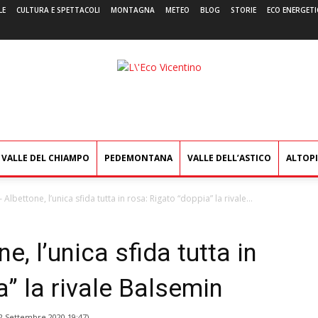
LE
CULTURA E SPETTACOLI
MONTAGNA
METEO
BLOG
STORIE
ECO ENERGETI
L'Eco
Vicentino
VALLE DEL CHIAMPO
PEDEMONTANA
VALLE DELL’ASTICO
ALTOP
Albettone, l’unica sfida tutta in rosa: Rigato “doppia” la rivale...
, l’unica sfida tutta in
a” la rivale Balsemin
2 Settembre 2020 19:47
)