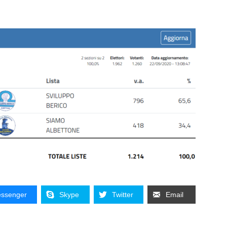
ssenger
Skype
Twitter
Email