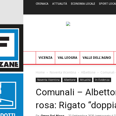
CRONACA
ATTUALITÀ
ECONOMIA LOCALE
SPORT LOCA
VICENZA
VAL LEOGRA
VALLE DELL’AGNO
Home
Noventa Vicentina
Albettone
Comunali – 
Noventa Vicentina
Albettone
Attualità
In Evidenza
Comunali – Albettone
rosa: Rigato “doppi
Da
Omar Dal Maso
-
22 Settembre 2020
(aggiornato il
2