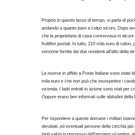
Proprio in questo lasso di tempo, si parla di poch
andando a quanto pare a colpo sicuro. Dopo aver
che la proprietaria di casa conservava in alcuni 
fruttiferi postali. In tutto, 210 mila euro di val
versione fornita dai due residenti all’atto della d
Le riserve in affido a Poste Italiane sono state
mila euro e che non può che insospettire i carabin
vicenda. I ladri entrati in azione sono stati per c
Oppure erano ben informati sulle abitudini della
Per rispondere a queste domane i militari stanno
derubati, ed eventuali persone della cerchia pi
tanti valori in possesso dell’anziana vicentina,