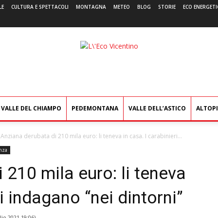
LE
CULTURA E SPETTACOLI
MONTAGNA
METEO
BLOG
STORIE
ECO ENERGETI
L'Eco
Vicentino
VALLE DEL CHIAMPO
PEDEMONTANA
VALLE DELL’ASTICO
ALTOP
Anziana derubata di 210 mila euro: li teneva in casa. I carabinieri...
nza
 210 mila euro: li teneva
ri indagano “nei dintorni”
lio 2021 19:06
)