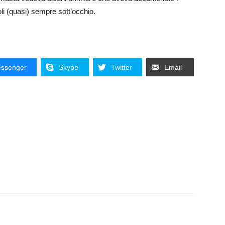
oli (quasi) sempre sott’occhio.
ssenger
Skype
Twitter
Email