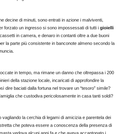
e decine di minuti, sono entrati in azione i malviventi,
 forzato un ingresso si sono impossessati di tutti i
gioielli
cassetti in camera, e denaro in contanti oltre a due buoni
ori, per la parte più consistente in banconote almeno secondo la
enuncia.
 bloccate in tempo, ma rimane un danno che oltrepassa i 200
ieri della stazione locale, incaricati di approfondire la
osì dire baciati dalla fortuna nel trovare un “tesoro” simile?
 famiglia che custodiva pericolosamente in casa tanti soldi?
 vagliando la cerchia di legami di amicizia e parentela dei
ù stretta che poteva essere a conoscenza della presenza di
 rimasta vedova alcuni anni fa e che aveva accantonato i