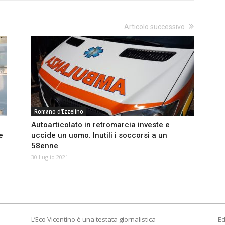
Articolo successivo
Romano d'Ezzelino
Autoarticolato in retromarcia investe e
e
uccide un uomo. Inutili i soccorsi a un
58enne
30 Luglio 2021
L’Eco Vicentino è una testata giornalistica
Ed