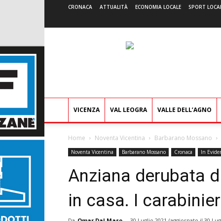
CRONACA
ATTUALITÀ
ECONOMIA LOCALE
SPORT LOCA
VICENZA
VAL LEOGRA
VALLE DELL’AGNO
Home
Noventa Vicentina
Barbarano Mossano
Noventa Vicentina
Barbarano Mossano
Cronaca
In Evide
Anziana derubata di
in casa. I carabinie
Da
Omar Dal Maso
-
30 Luglio 2021
(aggiornato il
30 Lug