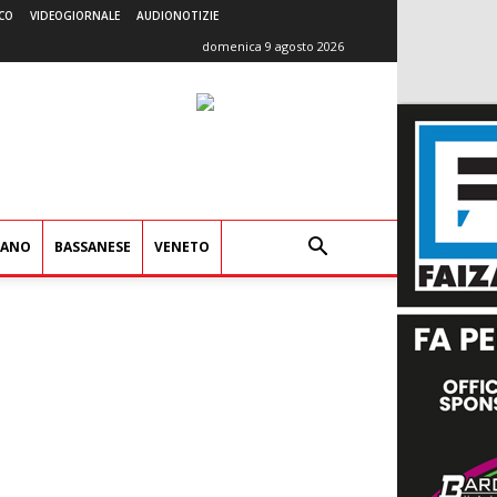
CO
VIDEOGIORNALE
AUDIONOTIZIE
domenica 9 agosto 2026
IANO
BASSANESE
VENETO