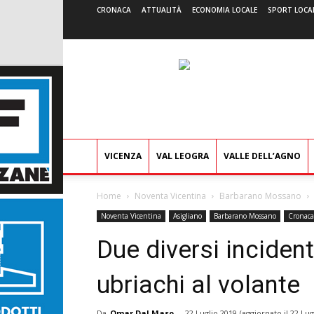
CRONACA
ATTUALITÀ
ECONOMIA LOCALE
SPORT LOCA
VICENZA
VAL LEOGRA
VALLE DELL’AGNO
Home
Noventa Vicentina
Barbarano Mossano
Noventa Vicentina
Asigliano
Barbarano Mossano
Cronaca
Due diversi incident
ubriachi al volante
Da
Omar Dal Maso
-
22 Luglio 2019
(aggiornato il
22 Lug