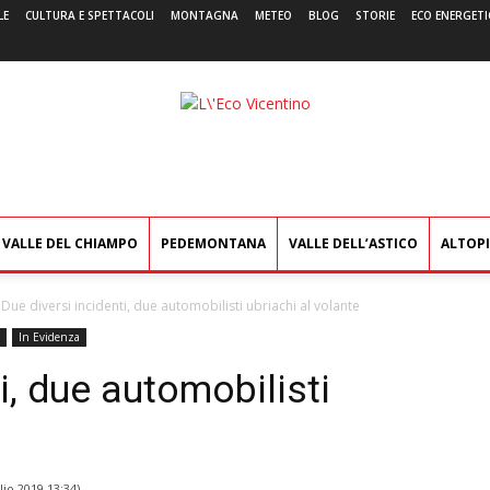
LE
CULTURA E SPETTACOLI
MONTAGNA
METEO
BLOG
STORIE
ECO ENERGETI
L'Eco
Vicentino
VALLE DEL CHIAMPO
PEDEMONTANA
VALLE DELL’ASTICO
ALTOP
Due diversi incidenti, due automobilisti ubriachi al volante
In Evidenza
i, due automobilisti
lio 2019 13:34
)