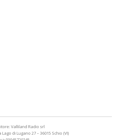
itore: Valliland Radio srl
a Lago di Lugano 27 – 36015 Schio (VI)
Iva 03945720245