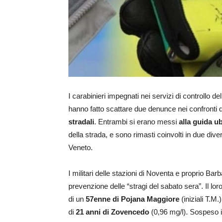
I carabinieri impegnati nei servizi di controllo 
hanno fatto scattare due denunce nei confronti di
stradali
. Entrambi si erano messi
alla guida ub
della strada, e sono rimasti coinvolti in due div
Veneto.
I militari delle stazioni di Noventa e proprio Ba
prevenzione delle “stragi del sabato sera”. Il lor
di un
57enne di Pojana
Maggiore
(iniziali T.M
di
21 anni di Zovencedo
(0,96 mg/l). Sospeso i