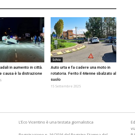
Schio
adali in aumento in città.
Auto urta e fa cadere una moto in
e causa è la distrazione
rotatoria. Ferito il 44enne sbalzato al
suolo
6
15 Settembre 2025
L’Eco Vicentino è una testata giornalistica
Ed
vi
Registrazione n. 16/2016 del Registro Stampa del
P.