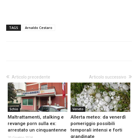
TAGS
Arnaldo Cestaro
Articolo precedente
Articolo successivo
Schio
Veneto
Maltrattamenti, stalking e
Allerta meteo: da venerdì
revange porn sulla ex:
pomeriggio possibili
arrestato un cinquantenne
temporali intensi e forti
grandinate
20 Giugno 2024