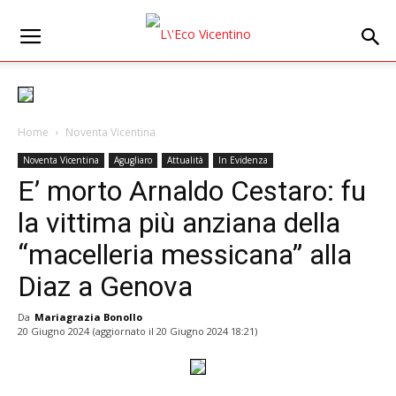
Home
Noventa Vicentina
Noventa Vicentina
Agugliaro
Attualità
In Evidenza
E’ morto Arnaldo Cestaro: fu
la vittima più anziana della
“macelleria messicana” alla
Diaz a Genova
Da
Mariagrazia Bonollo
20 Giugno 2024
(aggiornato il
20 Giugno 2024 18:21
)