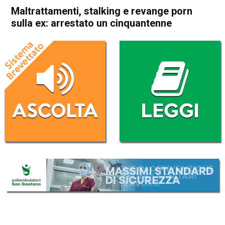
Maltrattamenti, stalking e revange porn
sulla ex: arrestato un cinquantenne
Home
Schio
Cronaca
In Evidenza
Schio
Maltrattamenti, stalking e
revange porn sulla ex:
arrestato un cinquantenne
Da
Mariagrazia Bonollo
20 Giugno 2024
(aggiornato il
20 Giugno 2024 17:37
)
ASCOLTA L'AUDIO