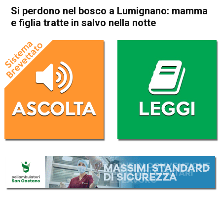
Si perdono nel bosco a Lumignano: mamma
e figlia tratte in salvo nella notte
Home
Noventa Vicentina
Longare
Cronaca
In Evidenza
Noventa Vicentina
Longare
Si perdono nel bosco a
Lumignano: mamma e figlia
tratte in salvo nella notte
Da
Mariagrazia Bonollo
23 Aprile 2023
(aggiornato il
23 Aprile 2023 14:29
)
ASCOLTA L'AUDIO