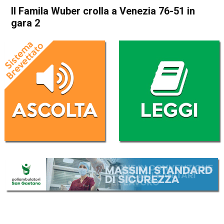
Il Famila Wuber crolla a Venezia 76-51 in
gara 2
Home
Sport locale
In Evidenza
Schio
Sport locale
Il Famila Wuber crolla a
Venezia 76-51 in gara 2
Da
Mariagrazia Bonollo
23 Aprile 2023
(aggiornato il
23 Aprile 2023 14:26
)
ASCOLTA L'AUDIO
Lettore
00:00
00:00