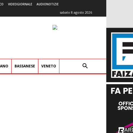
CO
VIDEOGIORNALE
AUDIONOTIZIE
sabato 8 agosto 2026
IANO
BASSANESE
VENETO