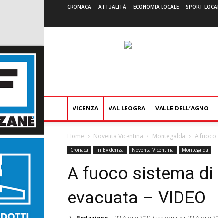
CRONACA
ATTUALITÀ
ECONOMIA LOCALE
SPORT LOCA
VICENZA
VAL LEOGRA
VALLE DELL’AGNO
Home
Noventa Vicentina
Montegalda
A fuoco 
Cronaca
In Evidenza
Noventa Vicentina
Montegalda
A fuoco sistema di 
evacuata – VIDEO
Da
Redazione
-
22 Aprile 2021
(aggiornato il
22 Aprile 2