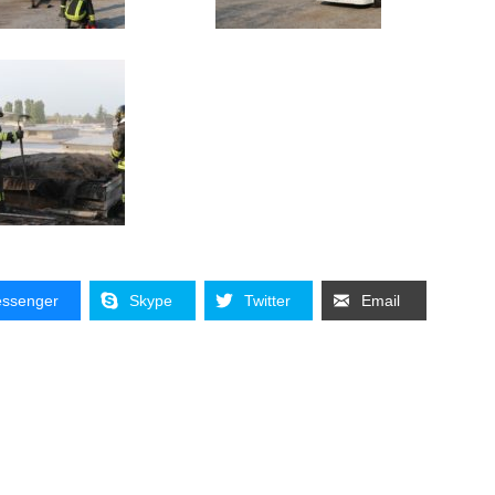
ssenger
Skype
Twitter
Email