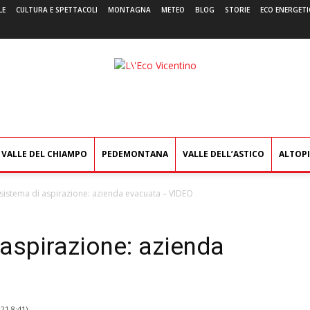
LE
CULTURA E SPETTACOLI
MONTAGNA
METEO
BLOG
STORIE
ECO ENERGETI
L'Eco
Vicentino
VALLE DEL CHIAMPO
PEDEMONTANA
VALLE DELL’ASTICO
ALTOP
sistema di aspirazione: azienda evacuata – VIDEO
aspirazione: azienda
021 8:41
)