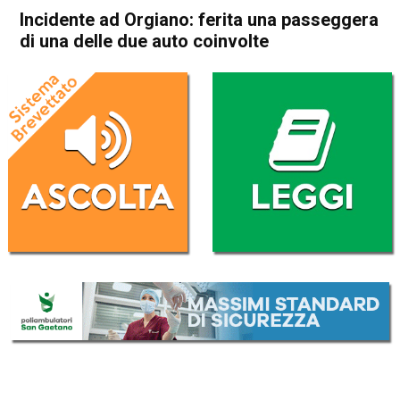
Incidente ad Orgiano: ferita una passeggera
di una delle due auto coinvolte
Home
Noventa Vicentina
Orgiano
Cronaca
In Evidenza
Noventa Vicentina
Orgiano
Incidente ad Orgiano: ferita
una passeggera di una delle
due auto coinvolte
Da
Omar Dal Maso
13 Febbraio 2023
(aggiornato il
13 Febbraio 2023 17:37
)
ASCOLTA L'AUDIO