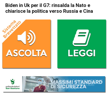
Biden in Uk per il G7: rinsalda la Nato e
chiarisce la politica verso Russia e Cina
Home
Politica Esteri
Politica Esteri
Biden in Uk per il G7: rinsalda
la Nato e chiarisce la politica
verso Russia e Cina
Da
Redazione Nazionale
10 Giugno 2021
(aggiornato il
10 Giugno 2021 12:51
)
ASCOLTA L'AUDIO